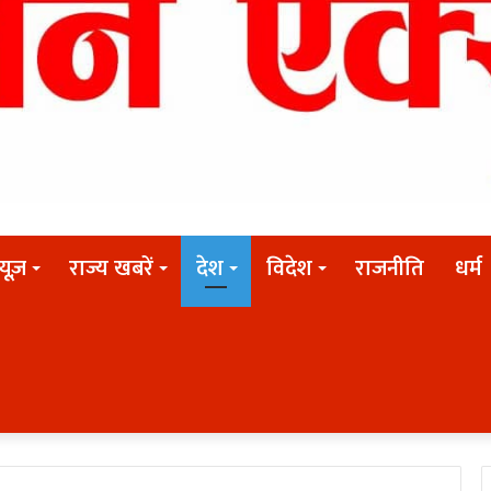
न्यूज़
राज्य खबरें
देश
विदेश
राजनीति
धर्म