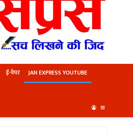
ई-पेपर
JAN EXPRESS YOUTUBE
Log
Sidebar
In