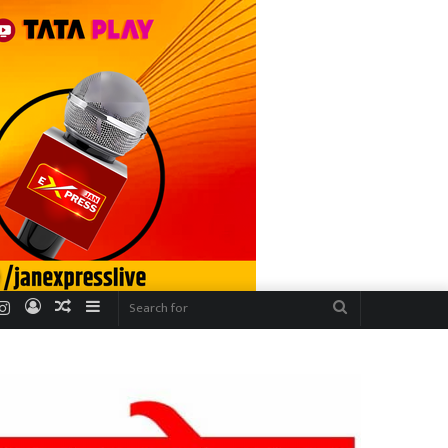
r
uTube
Instagram
Log
Random
Sidebar
Search
In
Article
for