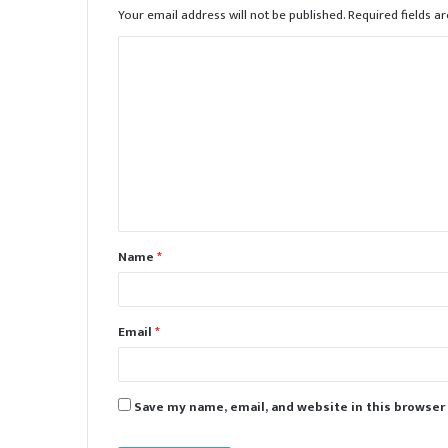
Your email address will not be published.
Required fields 
C
o
m
m
e
n
t
Name
*
*
Email
*
Save my name, email, and website in this browser