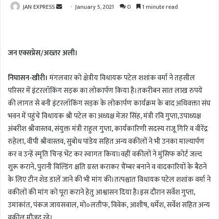
JAN EXPRESS
S
January 5, 2021
0
1 minute read
e
n
d
जन एक्सप्रेस/अख्तर अली।
a
n
निघासन-खीरी।
मंगलवार को क्षेत्रीय विधायक पटेल शशांक वर्मा ने तहसील
e
m
परिसर में इंटरलॉकिंग सड़क का लोकार्पण किया है।तकरीबन सात लाख रुपये
a
की लागत से बनी इंटरलॉकिंग सड़क के लोकार्पण कार्यक्रम के बाद अधिवक्ता संघ
i
भवन में पहुंचे विधायक श्री पटेल का अध्यक्ष मेजर सिंह, मंत्री रवि गुप्ता,उपाध्यक्ष
l
अंबरीश श्रीवास्तव, संयुक्त मंत्री राहुल गुप्ता, कार्यकारिणी सदस्य राजू गिरि व वीरेंद्र
रुहेला, वीपी श्रीवास्तव, सुबोध पांडेय सहित अन्य वकीलों ने भी उनका माल्यार्पण
कर व उन्हें स्मृति चिन्ह भेंट कर स्वागत किया।वहीं वकीलों ने मुंसिफ कोर्ट जल्द
शुरू कराने, पुरानी विल्डिंग क्षति ग्रस्त कराकर चैंम्बर बनाने व वादकारियों के बैठने
के लिए टीन शेड डालें जाने की भी मांग की।तत्पश्चात विधायक पटेल शशांक वर्मा ने
वकीलों की मांग को पूरा कराने हेतु आश्वासन दिया है।इस दौरान सर्वेश गुप्ता,
उमाकांत, पंकज जायसवाल, मो०लतीफ, विवेक, आशीष, धर्मेश, सर्वेश सहित अन्य
वकील मौजूद रहे।