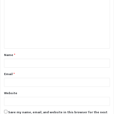
C
o
m
m
e
n
t
Name
*
*
Email
*
Website
Save my name, email, and website in this browser for the next