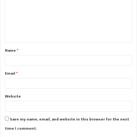
m
m
e
n
t
Name
*
*
Email
*
Website
Save my name, email, and website in this browser for the next
time I comment.