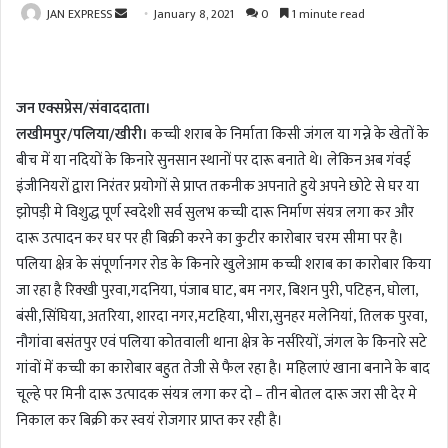
JAN EXPRESS
S
January 8, 2021
0
1 minute read
e
n
d
जन एक्सप्रेस/संवाददाता।
a
लखीमपुर/पलिया/खीरी।
कच्ची शराब के निर्माता किसी जंगल या गन्ने के खेतों के
n
बीच में या नदियों के किनारे सुनसान स्थानों पर दारू बनाते थे। लेकिन अब गंवई
e
m
इंजीनियरों द्वारा निरंतर प्रयोगों से प्राप्त तकनीक अपनाते हुये अपने छोटे से घर या
a
झोपड़ी मे विशुद्ध पूर्ण स्वदेशी सर्व सुलभ कच्ची दारू निर्माण संयत्र लगा कर और
i
दारू उत्पादन कर घर पर ही बिक्री करने का कुटीर कारोबार चरम सीमा पर है।
l
पलिया क्षेत्र के संपूर्णानगर रोड के किनारे खुलेआम कच्ची शराब का कारोबार किया
जा रहा है रिक्खी पुरवा,गदनिया, पंजाब घाट, बम नगर, बिशन पुरी, पटिहन, घोला,
बंसी,सिंघिया, अतरिया, शारदा नगर,मटहिया, भीरा,सुनहर मलेनियां, तिलक पुरवा,
नौगांवा बसंतपुर एवं पलिया कोतवाली थाना क्षेत्र के नर्सरियों, जंगल के किनारे सटे
गांवों में कच्ची का कारोबार बहुत तेजी से फैल रहा है। महिलाएं खाना बनाने के बाद
चूल्हे पर मिनी दारू उत्पादक संयत्र लगा कर दो – तीन बोतल दारू जरा सी देर मे
निकाल कर बिक्री कर स्वयं रोजगार प्राप्त कर रही है।