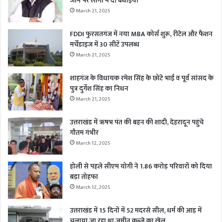
जाने पर लोगों ने दी बधाईयाँ
March 21, 2025
FDDI फुरसतगंज में नया MBA कोर्स शुरू, रीटेल और फैशन
मर्चेंडाइज में 30 सीटें उपलब्ध
March 21, 2025
शाहगंज के विधायक रमेश सिंह के छोटे भाई व पूर्व सांसद के
पुत्र दुर्गेश सिंह का निधन
March 21, 2025
उत्तराखंड में ऋषभ पंत की बहन की शादी, देहरादून पहुंचे
गौतम गंभीर
March 12, 2025
होली से पहले सीएम योगी ने 1.86 करोड़ परिवारों को दिया
बड़ा तोहफा
March 12, 2025
उत्तराखंड में 15 दिनों में 52 मदरसे सील, धर्म की आड़ में
चलाया जा रहा था जमीन कब्जे का खेल