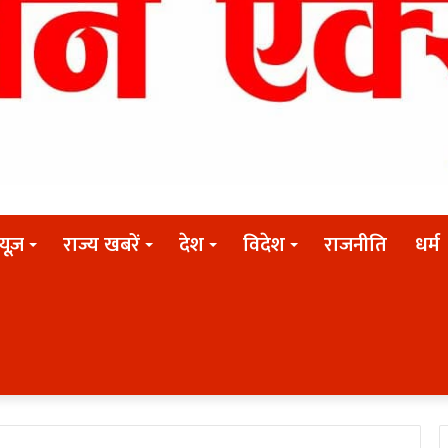
न्यूज़
राज्य खबरें
देश
विदेश
राजनीति
धर्म