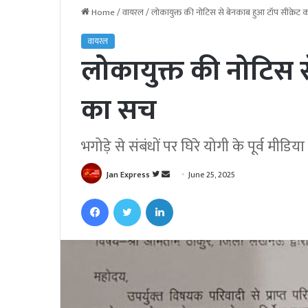
Home
/
वायरल
/
लोकायुक्त की नोटिस से बेनकाब हुआ टॉप सीक्रेट
वायरल
लोकायुक्त की नोटिस स
का सच
भगोड़े से संबंधों पर घिरे योगी के पूर्व मीडि
Jan Express
F
S
June 25, 2025
o
e
Facebook
Twitter
LinkedIn
l
n
l
d
o
a
w
n
o
e
n
m
T
a