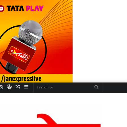
r
uTube
Instagram
Log
Random
Sidebar
Search
In
Article
for