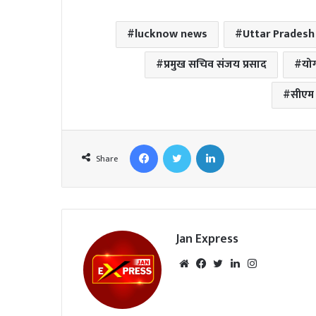
lucknow news
Uttar Prades
प्रमुख सचिव संजय प्रसाद
योग
सीएम
Facebook
Twitter
LinkedIn
Share
Jan Express
We
Fac
Twi
Lin
Inst
bsi
eb
tte
ked
agr
te
oo
r
In
am
k