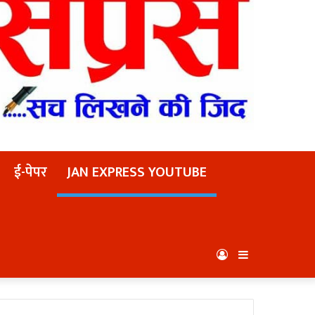
ई-पेपर
JAN EXPRESS YOUTUBE
Log
Sidebar
In