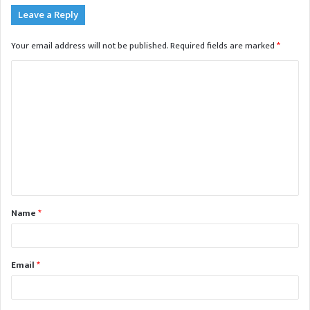
Leave a Reply
Your email address will not be published.
Required fields are marked
*
C
o
m
m
e
n
t
Name
*
*
Email
*