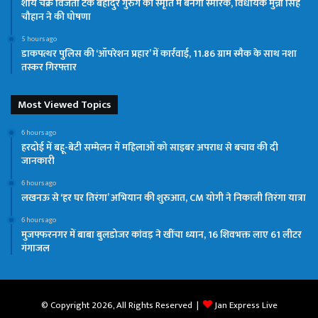
शौर्य चक्र विजेता टेक बहादुर गुरुंग की स्मृति में बनेगा स्मारक, विधायक मुन्ना सिंह
चौहान ने की घोषणा
5 hours ago
डाकपत्थर पुलिस की ‘ऑपरेशन प्रहार’ में कार्रवाई, 11.86 ग्राम स्मैक के साथ नशा
तस्कर गिरफ्तार
Most Viewed Topics
6 hours ago
हरदोई में बहू-बेटी सम्मेलन में महिलाओं को साइबर अपराध से बचाव की दी
जानकारी
6 hours ago
लखनऊ से ‘हर घर तिरंगा’ अभियान की शुरुआत, CM योगी ने निकाली तिरंगा यात्रा
6 hours ago
मुजफ्फरनगर में बाबा बुलडोजर कांवड़ ने खींचा ध्यान, 16 शिवभक्त लाए 61 लीटर
गंगाजल
© Copyright 2026, All Rights Reserved |
Jan Express Live