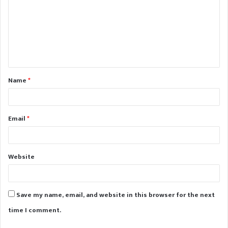
m
m
e
n
t
Name
*
*
Email
*
Website
Save my name, email, and website in this browser for the next
time I comment.