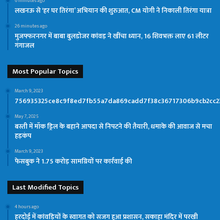
6 minutes ago
लखनऊ से ‘हर घर तिरंगा’ अभियान की शुरुआत, CM योगी ने निकाली तिरंगा यात्रा
26 minutes ago
मुजफ्फरनगर में बाबा बुलडोजर कांवड़ ने खींचा ध्यान, 16 शिवभक्त लाए 61 लीटर
गंगाजल
Most Popular Topics
March 9, 2023
756935325ce8c9f8ed7fb55a7da869cadd7f38c36717306b9cb2cc2
May 7, 2025
बस्ती में मॉक ड्रिल के बहाने आपदा से निपटने की तैयारी, धमाके की आवाज से मचा
हड़कंप
March 9, 2023
फेसबुक ने 1.75 करोड़ सामग्रियों पर कार्रवाई की
Last Modified Topics
4 hours ago
हरदोई में कांवड़ियों के स्वागत को सजग हुआ प्रशासन, सकाहा मंदिर में परखी