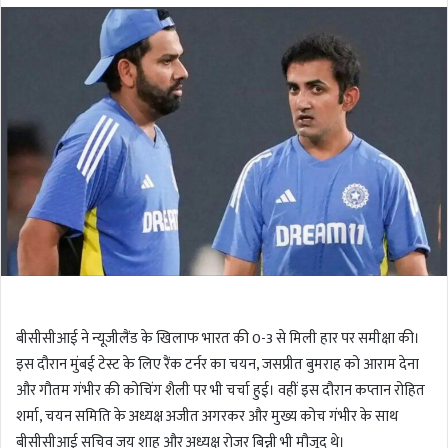
l
n
l
d
o
a
w
n
o
e
n
m
T
a
w
i
i
l
t
t
e
r
बीसीसीआई ने न्यूजीलैंड के खिलाफ भारत की 0-3 से मिली हार पर समीक्षा की।
इस दौरान मुंबई टेस्ट के लिए रैंक टर्नर का चयन, जसप्रीत बुमराह को आराम देना
और गौतम गंभीर की कोचिंग शैली पर भी चर्चा हुई। वहीं इस दौरान कप्तान रोहित
शर्मा, चयन समिति के अध्यक्ष अजीत अगरकर और मुख्य कोच गंभीर के साथ
बीसीसीआई सचिव जय शाह और अध्यक्ष रोजर बिन्नी भी मौजूद थे।