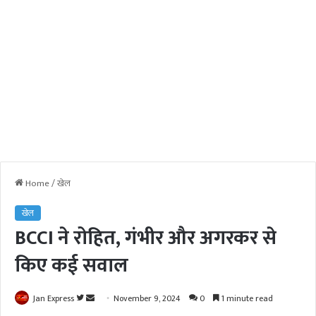
Home
/
खेल
खेल
BCCI ने रोहित, गंभीर और अगरकर से
किए कई सवाल
Jan Express
F
S
November 9, 2024
0
1 minute read
o
e