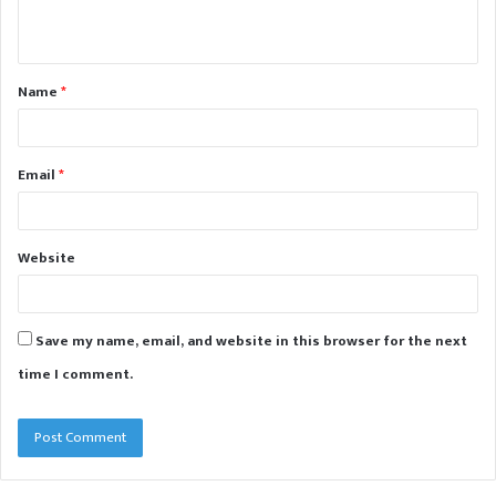
n
t
Name
*
*
Email
*
Website
Save my name, email, and website in this browser for the next
time I comment.