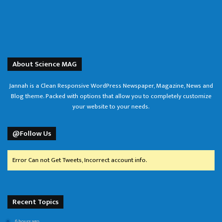
About Science MAG
Jannah is a Clean Responsive WordPress Newspaper, Magazine, News and
Blog theme. Packed with options that allow you to completely customize
your website to your needs.
@Follow Us
Error Can not Get Tweets, Incorrect account info.
Recent Topics
6 hours ago