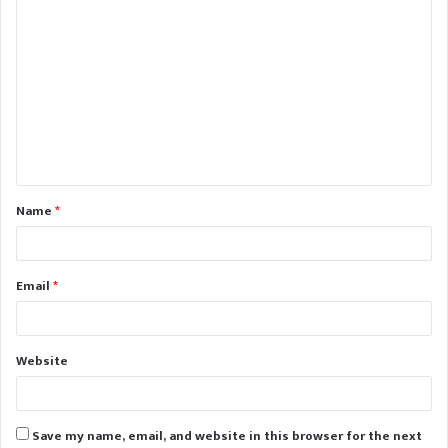
C
o
m
m
e
n
t
Name
*
*
Email
*
Website
Save my name, email, and website in this browser for the next