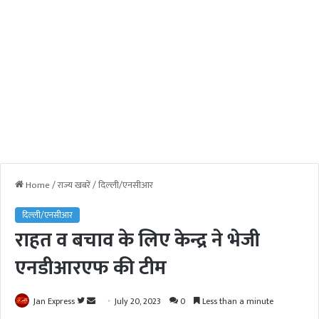
Home
/
राज्य खबरें
/
दिल्ली/एनसीआर
दिल्ली/एनसीआर
राहत व बचाव के लिए केन्द्र ने भेजी
एनडीआरएफ की टीम
Jan Express
F
S
July 20, 2023
0
Less than a minute
o
e