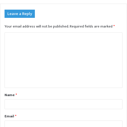
Leave a Reply
Your email address will not be published.
Required fields are marked
*
C
o
m
m
e
n
t
Name
*
*
Email
*