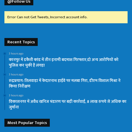
@Follow Us
Error Can not Get Tweets, Incorrect account info.
Recent Topics
3 hours ago
कानपुर में डकैती कांड में तीन इनामी बदमाश गिरफ्तार,दो अन्य आरोपियों को
पुलिस कर चुकी है लंगड़ा
3 hours ago
रुद्रप्रयाग: तिलवाड़ा में केदारनाथ हाईवे पर मलबा गिरा, डीएम विशाल मिश्रा ने
किया निरीक्षण
3 hours ago
विकासनगर में अवैध खनिज भंडारण पर बड़ी कार्रवाई, 8 लाख रुपये से अधिक का
जुर्माना
Most Popular Topics