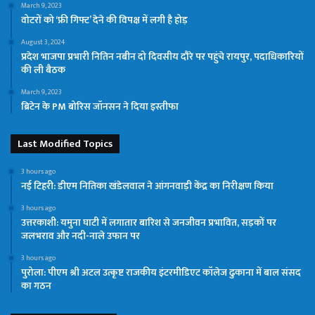
March 9, 2023
वोटरों को ‘फ्री गिफ्ट’ देने की विपक्ष में लगी है होड़
August 3, 2024
प्रदेश भाजपा प्रभारी नितिन नबीन दो द‍िवसीय दौरे पर पहुंचे रायपुर, पदाधि‍कार‍ियों
की ली बैठक
March 9, 2023
ब्रिटेन के PM बोरिस जॉनसन ने दिया इस्तीफा
Last Modified Topics
3 hours ago
नई टिहरी: डीएम नितिका खंडेलवाल ने आंगनवाड़ी केंद्र का निरीक्षण किया
3 hours ago
उत्तरकाशी: यमुना घाटी में लगातार बारिश से जनजीवन प्रभावित, सड़कों पर
जलभराव और नदी-नाले उफान पर
3 hours ago
पुरोला: पीएम श्री अटल उत्कृष्ट राजकीय इंटरमीडिएट कॉलेज ढुकाना में बाल संसद
का गठन