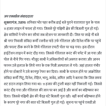
n
d
जन एक्सप्रेस संवाददाता
a
शुक्लागंज, उन्नाव।
शनिवार भोर पहर करीब ढाई बजे पुराने यातायात पुल के पास
n
11 हजार लाइन में फाल्ट हो गया। जिससे पूरे पश्चिमी क्षेत्र की बिजली गुल हो गई।
e
m
क्षेत्र वासियों ने फोन कर सरैयां सब स्टेशन पर जानकारी दी। जिस पर साढ़े नौ बजे
a
श्री नगर निवासी संविदा कर्मी रजनीश पांडे उर्फ गोरेलाल और दिनेश मौके पर पहुंचे
i
और फाल्ट ठीक करने के लिये गोरेलाल एचटी पोल पर चढ़ गया। इस दौरान
l
हाईटेंशन लाइन में करंट दौड़ गया। जिससे गोरेलाल करंट की चपेट में आ गया और
पोल से नीचे गिर गया। मौजूद साथी ने अधिकारियों को अवगत कराया और आनन
फानन उसे इलाज के लिये नगर के एक निजी अस्पताल ले गये। जहां हालत गंभीर
होने पर डॉक्टरों ने उसे कानपुर रेफर कर दिया। साथी के घायल होने पर आक्रोशित
संविदा कर्मी पिंटू, दिनेश, रोहित, भानू, जावेद, अमित आदि ने बताया कि जिस समय
शट डाउन लाइन लिया गया था। 11 हजार की ट्राली बाहर नहीं निकाली गई। जिससे
करंट दौड़ गया और गोरेलाल की जान पर बन आई है और कार्य का बहिष्कार कर
दिया। जिससे पश्चिमी क्षेत्र की चैदह घंटे बिजली गुल रही। वहीं कार्य बहिष्कार होने
के कारण पूरे नगर की सात घंटे बिजली गुल हो गई। सूचना पर पहुंचे एसडीओ