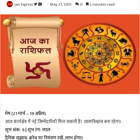
Jan Express
F
S
May 23, 2025
0
2 minutes read
o
e
l
n
l
d
o
a
w
n
o
e
n
m
T
a
w
i
i
l
t
t
e
r
मेष (21 मार्च – 19 अप्रैल)
आज कार्यक्षेत्र में नई जिम्मेदारियाँ मिल सकती हैं। आत्मविश्वास बना रहेगा।
शुभ अंक: 9 | शुभ रंग: लाल
दैनिक सुझाव: क्रोध पर नियंत्रण रखें, लाभ होगा।