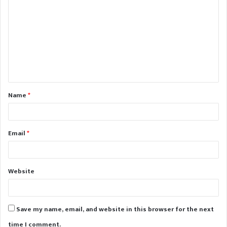
o
m
m
e
n
t
Name
*
*
Email
*
Website
Save my name, email, and website in this browser for the next
time I comment.