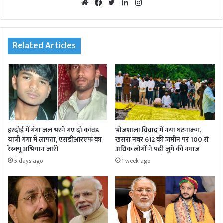
We
Fac
Twi
Lin
Inst
bsi
eb
tte
ked
agr
te
oo
r
In
am
k
Related Articles
हरदोई में गंगा जल भरने गए दो कांवड़
भोजशाला विवाद में नया घटनाक्रम,
यात्री गंगा में लापता, एसडीआरएफ का
खसरा नंबर 612 की जमीन पर 100 से
रेस्क्यू अभियान जारी
अधिक लोगों ने पढ़ी जुमे की नमाज
5 days ago
1 week ago