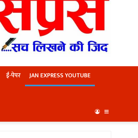
ई-पेपर
JAN EXPRESS YOUTUBE
Log
Sidebar
In