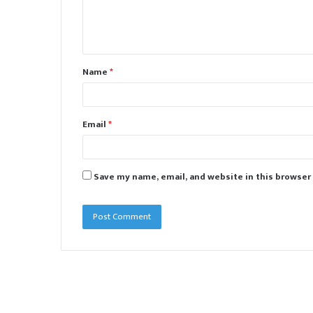
e
n
t
Name
*
*
Email
*
Save my name, email, and website in this browser