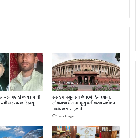
जल भरने गए दो कांवड़ यात्री
संसद मानसून सत्र के 10वें दिन हंगामा,
 एसडीआरएफ का रेस्क्यू
लोकसभा में जन्म-मृत्यु पंजीकरण संशोधन
विधेयक पास , जाने
1 week ago