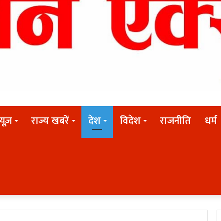
न्यूज़
राज्य खबरें
देश
विदेश
राजनीति
धर्म