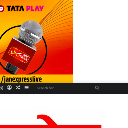
r
uTube
Instagram
Log
Random
Sidebar
Search
In
Article
for