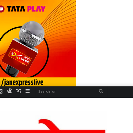
r
uTube
Instagram
Log
Random
Sidebar
Search
In
Article
for