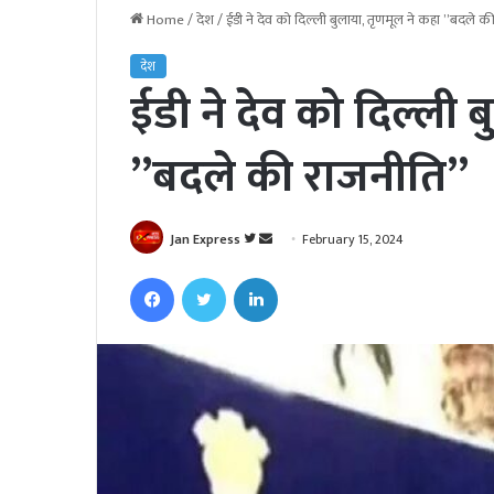
Home
/
देश
/
ईडी ने देव को दिल्ली बुलाया, तृणमूल ने कहा ”बदले क
देश
ईडी ने देव को दिल्ली 
”बदले की राजनीति”
Jan Express
F
S
February 15, 2024
o
e
Facebook
Twitter
LinkedIn
l
n
l
d
o
a
w
n
o
e
n
m
T
a
w
i