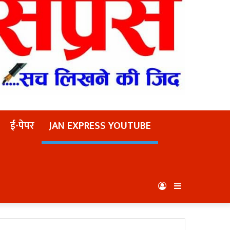
ई-पेपर
JAN EXPRESS YOUTUBE
Log
Sidebar
In