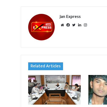
Jan Express
We
Fac
Twi
Lin
Inst
bsi
eb
tte
ked
agr
te
oo
r
In
am
k
Related Articles