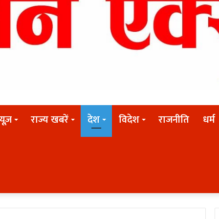
न्यूज़
राज्य खबरें
देश
विदेश
राजनीति
धर्म