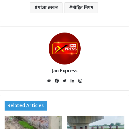
गांजा तस्कर
मोहित निगम
Jan Express
We
Fac
Twi
Lin
Inst
bsi
eb
tte
ked
agr
te
oo
r
In
am
k
Related Articles