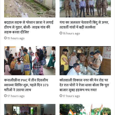
बदहाल सड़क से परेशान छात्रा ने लगाई
गंगा का जलस्तर चेतावनी बिंदु से ऊपर,
डीएम से गुहार, बोली- साहब गांव की
तटवर्ती गांवों में बढ़ी सतर्कता
सड़क बनवा दीजिए
16 hours ago
15 hours ago
कनालीछीना PHC में तीन दिवसीय
कोतवाली विकास नगर की मेन रोड पर
स्वास्थ्य शिविर शुरू, पहले दिन 373
देर रात चोरों ने ऐसा धावा बोला कि पूरा
मरीजों ने उठाया लाभ
बाजार सुबह हड़कंप मच गया!
17 hours ago
17 hours ago