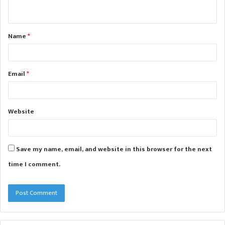
n
t
Name
*
*
Email
*
Website
Save my name, email, and website in this browser for the next
time I comment.