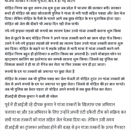
भाजपा सरकार में मिली चुनौती, बाद में हो गई सेटिंग
मोहित निगम का बुरा समय तब शुरू हुआ जब प्रदेश में भाजपा की सरकार बनी। सरकार
बनते ही मोहित को बांदा कोतवाली पुलिस ने गांजा से भरी गाड़ी सहित पकड़ा और जेल भेज
दिया। लेकिन मोहित के पैसों के चलते आगे सब कुछ मोहित के मन मुताबिक होता रहा।
मोहित को जेल की दीवारें भी ज्यादा दिन नहीं रोक पायीं।
नये-नये ड्राइवर लड़कों को रूपयों का लालच देकर उनसे गांजा तस्करी कराना शुरू किया
जेल से छूटने के बाद मोहित निगम ने अपने गांजा तस्करी करने का काम थोड़ा चेंज किया।
उसने ने नये-नये ड्राइवर लड़कों को रूपयों का लालच देकर उनसे गांजा तस्करी कराना शुरू
कर दिया। मोहित के कहने पर ये लड़के उड़ीसा से भारी मात्रा में गांजा तस्करी करने लगे
मोहित निगम बहुत ही होशियार व शातिर किस्म का अपराधी है। उसने मोबाइल फोन पर
व्हाट्सएप कालिंग का इस्तेमाल कर सम्पर्क साधना शुरू किया। जिससे वह पुलिस का
शिकंजा कसते ते ही या तो मैनेज कर लेता या फिर उसका नाम ही हट जाता।
रूपयों के दम पर तस्करों को जमानत पर छुड़ा लेता है
मोहित के तस्कर जब भी पुलिस पकड़ कर जेल भेजती तो मोहित तुरंत उन गांजा तस्करों को
जेल से अपने रूपयों के दम पर जमानत पर छुड़ा लेता। जिससे वो मोहित की हर बात मानते।
जब भी पुलिस का प्रेशर पड़ता तो मोहित अपने रूपयों से सब कुछ मैनेज कर लेता।
डीआईजी दीपक कुमार ने कसी थी नकेल
पूर्व में डीआईजी रहे दीपक कुमार ने गांजा तस्करों के खिलाफ एक अभियान
चलाया था और उस अभियान के लिए उन्होंने अपनी एंटी डकैती टीम को सक्रिय कर
सभी गांजा तस्करों को माल सहित जेल भेजवा दिया था। लेकिन उसी समय
डीआईजी का ट्रांसफर अयोध्या होने की वजह से इन गांजा तस्करों के ऊपर गैंगस्टर