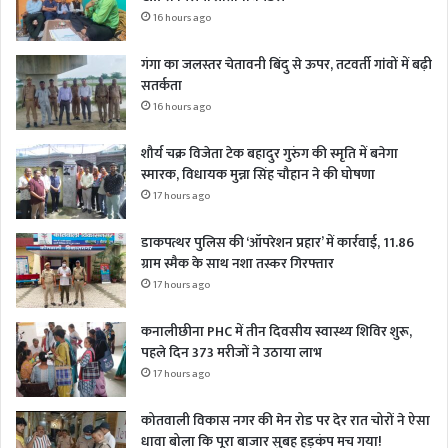
16 hours ago
गंगा का जलस्तर चेतावनी बिंदु से ऊपर, तटवर्ती गांवों में बढ़ी
सतर्कता
16 hours ago
शौर्य चक्र विजेता टेक बहादुर गुरुंग की स्मृति में बनेगा
स्मारक, विधायक मुन्ना सिंह चौहान ने की घोषणा
17 hours ago
डाकपत्थर पुलिस की ‘ऑपरेशन प्रहार’ में कार्रवाई, 11.86
ग्राम स्मैक के साथ नशा तस्कर गिरफ्तार
17 hours ago
कनालीछीना PHC में तीन दिवसीय स्वास्थ्य शिविर शुरू,
पहले दिन 373 मरीजों ने उठाया लाभ
17 hours ago
कोतवाली विकास नगर की मेन रोड पर देर रात चोरों ने ऐसा
धावा बोला कि पूरा बाजार सुबह हड़कंप मच गया!