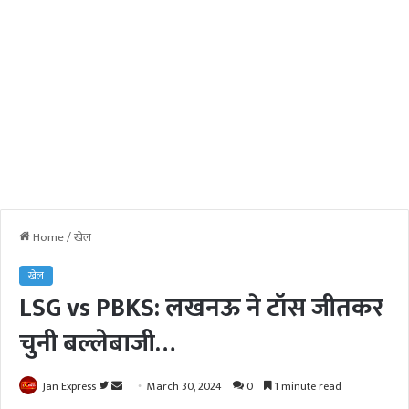
Home
/
खेल
खेल
LSG vs PBKS: लखनऊ ने टॉस जीतकर
चुनी बल्लेबाजी…
Jan Express
F
S
March 30, 2024
0
1 minute read
o
e