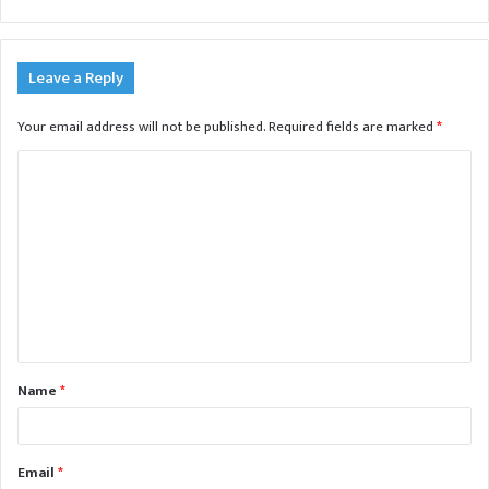
Leave a Reply
Your email address will not be published.
Required fields are marked
*
C
o
m
m
e
n
t
Name
*
*
Email
*