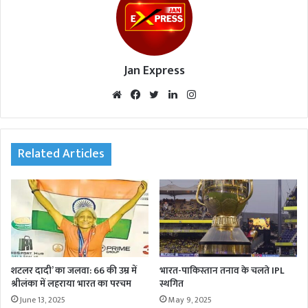
Jan Express
We
Fac
Twi
Lin
Inst
bsi
eb
tte
ked
agr
te
oo
r
In
am
k
Related Articles
शटलर दादी’ का जलवा: 66 की उम्र में
भारत-पाकिस्तान तनाव के चलते IPL
श्रीलंका में लहराया भारत का परचम
स्थगित
June 13, 2025
May 9, 2025