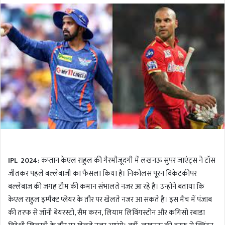
l
n
l
d
o
a
w
n
o
e
n
m
T
a
w
i
i
l
t
t
e
r
IPL 2024:
कप्तान केएल राहुल की गैरमौजूदगी में लखनऊ सुपर जाएंट्स ने टॉस
जीतकर पहले बल्लेबाजी का फैसला किया है। निकोलस पूरन विकेटकीपर
बल्लेबाज की जगह टीम की कमान संभालते नजर आ रहे हैं। उन्होंने बताया कि
केएल राहुल इम्पैक्ट प्लेयर के तौर पर खेलते नजर आ सकते हैं। इस मैच में पंजाब
की तरफ से जॉनी बेयरस्टो, सैम करन, लियाम लिविंगस्टोन और कगिसो रबाडा