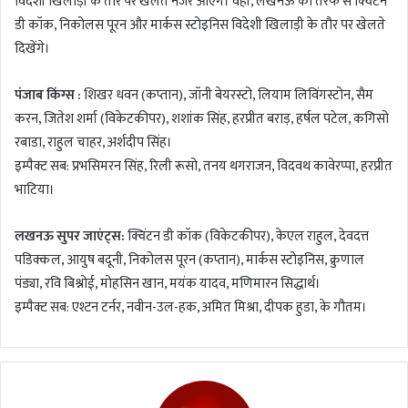
विदेशी खिलाड़ी के तौर पर खेलते नजर आएंगे। वहीं, लखनऊ की तरफ से क्विंटन
डी कॉक, निकोलस पूरन और मार्कस स्टोइनिस विदेशी खिलाड़ी के तौर पर खेलते
दिखेंगे।
पंजाब किंग्स :
शिखर धवन (कप्तान), जॉनी बेयरस्टो, लियाम लिविंगस्टोन, सैम
करन, जितेश शर्मा (विकेटकीपर), शशांक सिंह, हरप्रीत बराड़, हर्षल पटेल, कगिसो
रबाडा, राहुल चाहर, अर्शदीप सिंह।
इम्पैक्ट सब: प्रभसिमरन सिंह, रिली रूसो, तनय थगराजन, विदवथ कावेरप्पा, हरप्रीत
भाटिया।
लखनऊ सुपर जाएंट्स:
क्विंटन डी कॉक (विकेटकीपर), केएल राहुल, देवदत्त
पडिक्कल, आयुष बदूनी, निकोलस पूरन (कप्तान), मार्कस स्टोइनिस, क्रुणाल
पंड्या, रवि बिश्नोई, मोहसिन खान, मयंक यादव, मणिमारन सिद्धार्थ।
इम्पैक्ट सब: एश्टन टर्नर, नवीन-उल-हक, अमित मिश्रा, दीपक हुडा, के गौतम।