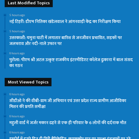
Last Modified Topics
5 hours ago
नई टिहरी: डीएम नितिका खंडेलवाल ने आंगनवाड़ी केंद्र का निरीक्षण किया
5 hours ago
उत्तरकाशी: यमुना घाटी में लगातार बारिश से जनजीवन प्रभावित, सड़कों पर
जलभराव और नदी-नाले उफान पर
6 hours ago
पुरोला: पीएम श्री अटल उत्कृष्ट राजकीय इंटरमीडिएट कॉलेज ढुकाना में बाल संसद
का गठन
Most Viewed Topics
6 hours ago
सीडीओ ने की वीबी-ग्राम जी अभियान एवं उत्तर प्रदेश राज्य ग्रामीण आजीविका
मिशन की प्रगति समीक्षा
6 hours ago
महुली वार्ड में जर्जर मकान ढहने से एक ही परिवार के 6 लोगों की दर्दनाक मौत
6 hours ago
हरदोई में दूसरे दिन ही गिरी बैरिकेडिंग, कुसुमखोर घाट पर सुरक्षा इंतजामों पर उठे