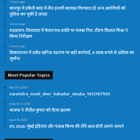
5 hours ago
कानपुर में डकैती कांड में तीन इनामी बदमाश गिरफ्तार,दो अन्य आरोपियों को
पुलिस कर चुकी है लंगड़ा
5 hours ago
रुद्रप्रयाग: तिलवाड़ा में केदारनाथ हाईवे पर मलबा गिरा, डीएम विशाल मिश्रा ने
किया निरीक्षण
5 hours ago
विकासनगर में अवैध खनिज भंडारण पर बड़ी कार्रवाई, 8 लाख रुपये से अधिक का
जुर्माना
Most Popular Topics
March 9, 2023
narendra_modi_sher_bahadur_deuba_1652167903
August 25, 2022
भाजपा ने नीतीश कुमार को दिया झटका
April 18, 2024
IPL 2024: मुंबई इंडियंस और पंजाब किंग्स की टीमें आज होगी आमने-सामने