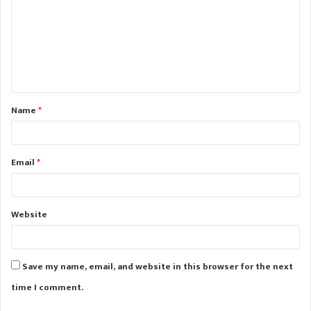
m
m
e
n
t
Name
*
*
Email
*
Website
Save my name, email, and website in this browser for the next
time I comment.