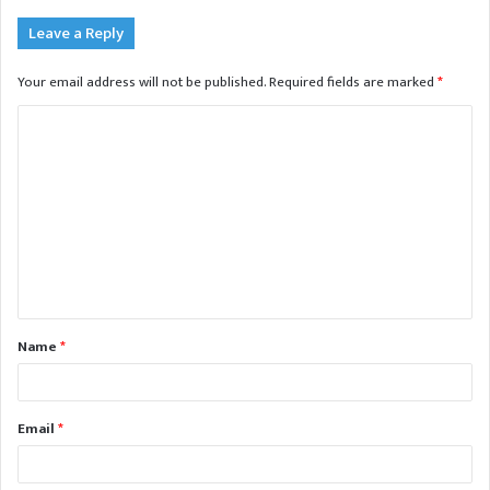
Leave a Reply
Your email address will not be published.
Required fields are marked
*
C
o
m
m
e
n
t
Name
*
*
Email
*