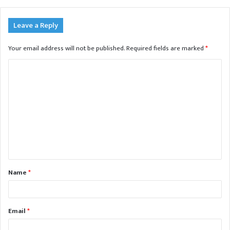
Leave a Reply
Your email address will not be published.
Required fields are marked
*
C
o
m
m
e
n
t
Name
*
*
Email
*