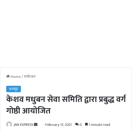
Home
/
मनोरंजन
कानपुर
केशव मधुबन सेवा समिति द्वारा प्रबुद्ध वर्ग
गोष्ठी आयोजित
JAN EXPRESS
S
February 13, 2021
0
1 minute read
e