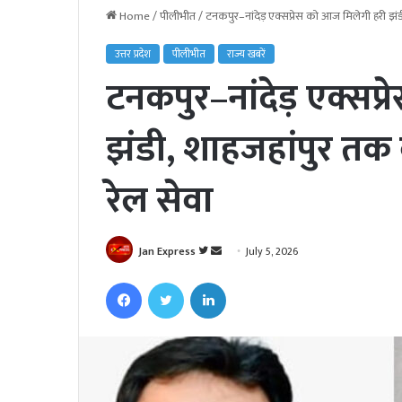
Home
/
पीलीभीत
/
टनकपुर–नांदेड़ एक्सप्रेस को आज मिलेगी हरी झं
उत्तर प्रदेश
पीलीभीत
राज्य खबरें
टनकपुर–नांदेड़ एक्सप
झंडी, शाहजहांपुर तक
रेल सेवा
Jan Express
F
S
July 5, 2026
o
e
Facebook
Twitter
LinkedIn
l
n
l
d
o
a
w
n
o
e
n
m