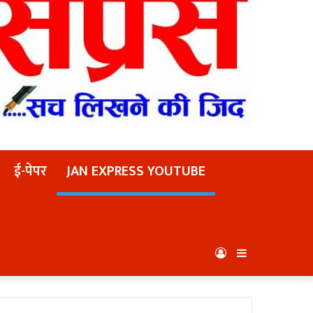
ई-पेपर
JAN EXPRESS YOUTUBE
Log
Sidebar
In