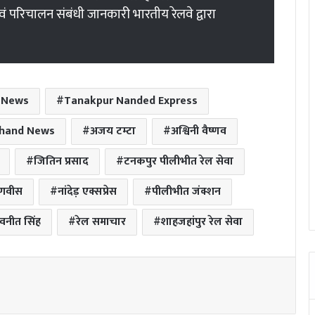
 परिचालन संबंधी जानकारी भारतीय रेलवे द्वारा
t News
Tanakpur Nanded Express
khand News
अजय टम्टा
अश्विनी वैष्णव
जितिन प्रसाद
टनकपुर पीलीभीत रेल सेवा
फडणवीस
नांदेड़ एक्सप्रेस
पीलीभीत जंक्शन
वनीत सिंह
रेल समाचार
शाहजहांपुर रेल सेवा