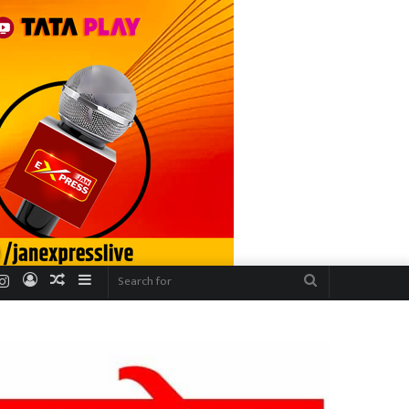
r
uTube
Instagram
Log
Random
Sidebar
Search
In
Article
for