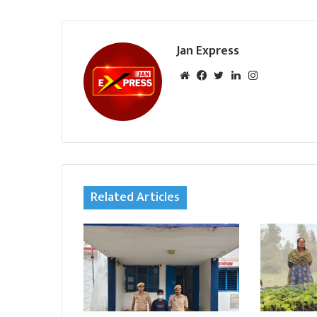
Jan Express
We
Fac
Twi
Lin
Inst
bsi
eb
tte
ked
agr
te
oo
r
In
am
k
Related Articles