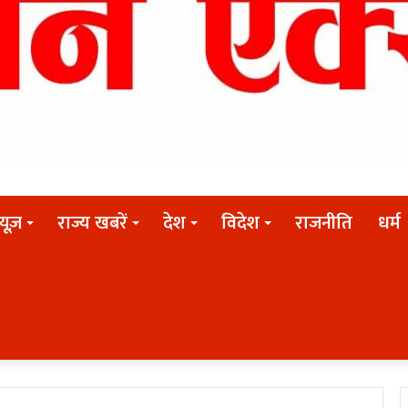
न्यूज़
राज्य खबरें
देश
विदेश
राजनीति
धर्म