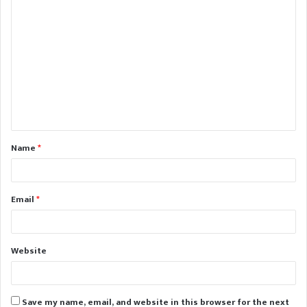
C
o
m
m
e
n
t
Name
*
*
Email
*
Website
Save my name, email, and website in this browser for the next