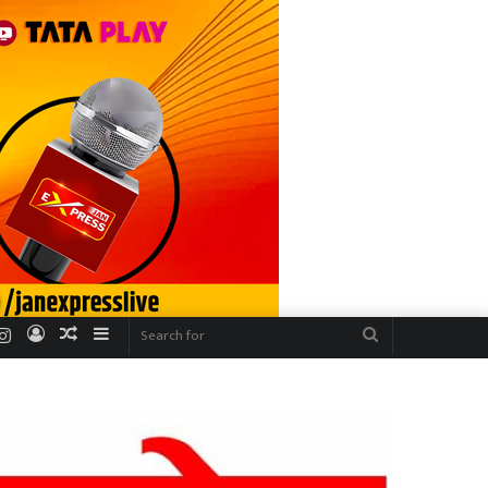
r
uTube
Instagram
Log
Random
Sidebar
Search
In
Article
for