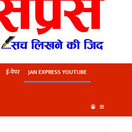
ई-पेपर
JAN EXPRESS YOUTUBE
Log
Sidebar
In