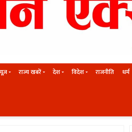
न्यूज़
राज्य खबरें
देश
विदेश
राजनीति
धर्म