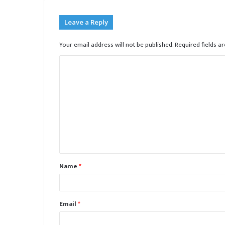
Leave a Reply
Your email address will not be published.
Required fields 
C
o
m
m
e
n
t
Name
*
*
Email
*