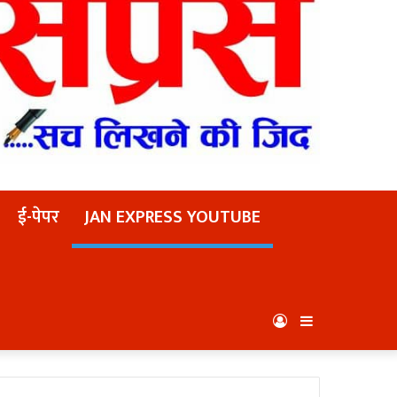
ई-पेपर
JAN EXPRESS YOUTUBE
Log
Sidebar
In