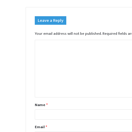
Leave a Reply
Your email address will not be published.
Required fields 
C
o
m
m
e
n
t
Name
*
*
Email
*