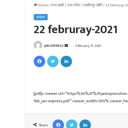
Home
/
राज्य खबरें
/
उत्तर प्रदेश
/
लखीमपुर खीरी
/
22 februray-2
वायरल
22 februray-2021
JAN EXPRESS
S
February 21, 2021
e
Facebook
Twitter
LinkedIn
n
d
a
n
e
[pdfjs-viewer url=”https%3A%2F%2Fjanexpressl
m
feb_jan-express.pdf” viewer_width=100% viewer_he
a
i
l
Facebook
Twitter
LinkedIn
Share