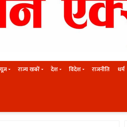
न्यूज़
राज्य खबरें
देश
विदेश
राजनीति
धर्म