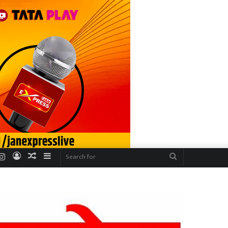
r
uTube
Instagram
Log
Random
Sidebar
Search
In
Article
for