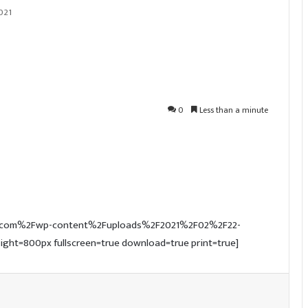
021
0
Less than a minute
ive.com%2Fwp-content%2Fuploads%2F2021%2F02%2F22-
ight=800px fullscreen=true download=true print=true]