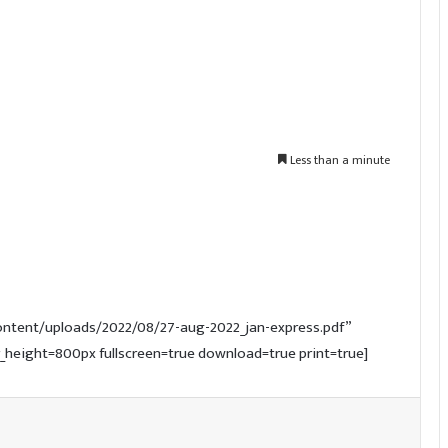
Less than a minute
-content/uploads/2022/08/27-aug-2022_jan-express.pdf”
height=800px fullscreen=true download=true print=true]