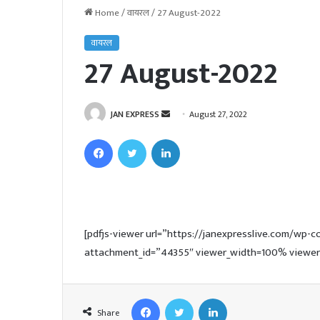
Home
/
वायरल
/
27 August-2022
वायरल
27 August-2022
JAN EXPRESS
S
August 27, 2022
e
Facebook
Twitter
LinkedIn
n
d
a
n
e
[pdfjs-viewer url=”https://janexpresslive.com/wp
m
attachment_id=”44355″ viewer_width=100% viewer_
a
i
l
Facebook
Twitter
LinkedIn
Share