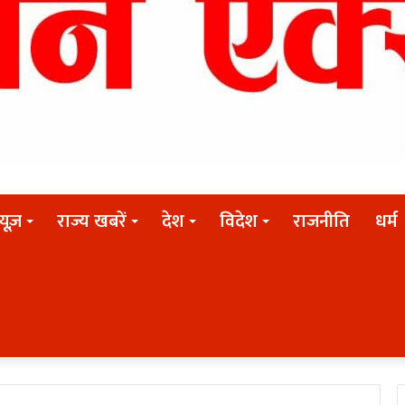
न्यूज़
राज्य खबरें
देश
विदेश
राजनीति
धर्म