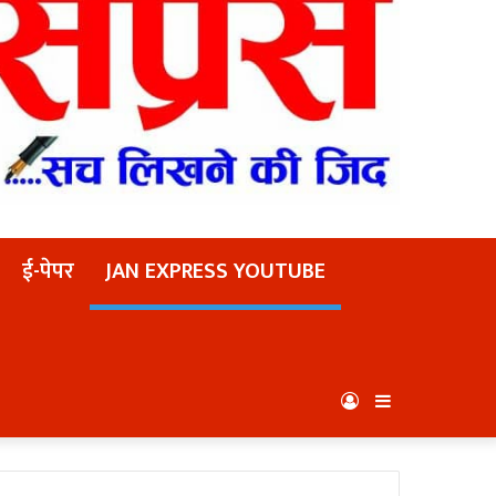
ई-पेपर
JAN EXPRESS YOUTUBE
Log
Sidebar
In