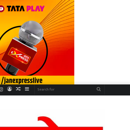
r
uTube
Instagram
Log
Random
Sidebar
Search
In
Article
for