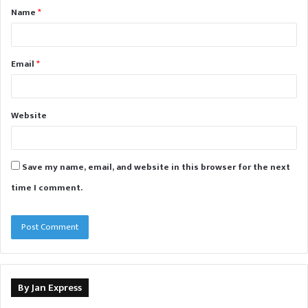
Name
*
*
Email
*
Website
Save my name, email, and website in this browser for the next
time I comment.
By Jan Express