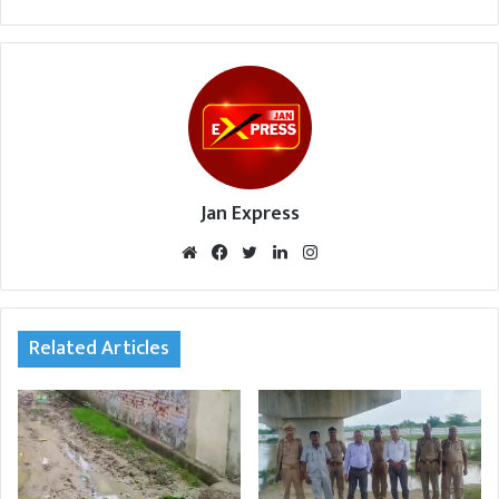
Jan Express
We
Fac
Twi
Lin
Inst
bsi
eb
tte
ked
agr
te
oo
r
In
am
k
Related Articles