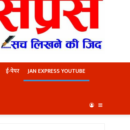
ई-पेपर
JAN EXPRESS YOUTUBE
Log
Sidebar
In