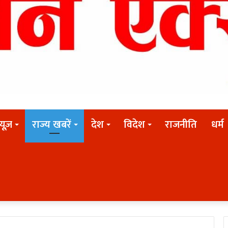
न्यूज़
राज्य खबरें
देश
विदेश
राजनीति
धर्म