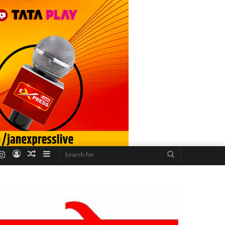
r
uTube
Instagram
Log
Random
Sidebar
Search
In
Article
for