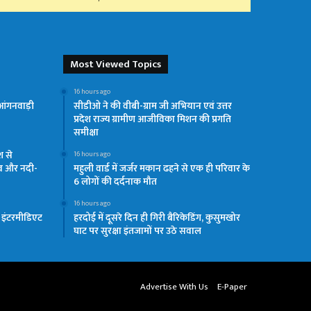
Most Viewed Topics
16 hours ago
आंगनवाड़ी
सीडीओ ने की वीबी-ग्राम जी अभियान एवं उत्तर
प्रदेश राज्य ग्रामीण आजीविका मिशन की प्रगति
समीक्षा
श से
16 hours ago
व और नदी-
महुली वार्ड में जर्जर मकान ढहने से एक ही परिवार के
6 लोगों की दर्दनाक मौत
16 hours ago
य इंटरमीडिएट
हरदोई में दूसरे दिन ही गिरी बैरिकेडिंग, कुसुमखोर
घाट पर सुरक्षा इंतजामों पर उठे सवाल
Advertise With Us
E-Paper