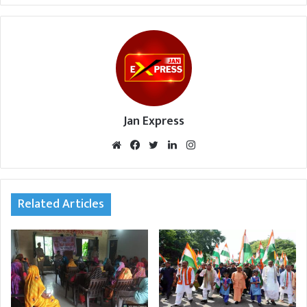
Jan Express
We
Fac
Twi
Lin
Inst
bsi
eb
tte
ked
agr
te
oo
r
In
am
k
Related Articles