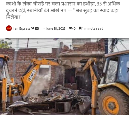
काशी के लंका चौराहे पर चला प्रशासन का हथौड़ा, 35 से अधिक
दुकानें ढहीं, स्थानीयों की आंखें नम — “अब सुबह का स्वाद कहां
मिलेगा?
Jan Express
F
S
June 18, 2025
0
1 minute read
o
e
l
n
l
d
o
a
w
n
o
e
n
m
T
a
w
i
i
l
t
t
e
r