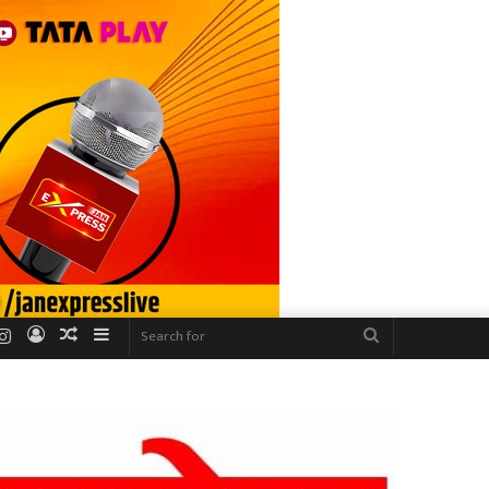
r
uTube
Instagram
Log
Random
Sidebar
Search
In
Article
for