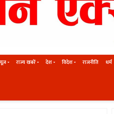
न्यूज़
राज्य खबरें
देश
विदेश
राजनीति
धर्म