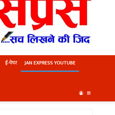
ई-पेपर
JAN EXPRESS YOUTUBE
Log
Sidebar
In