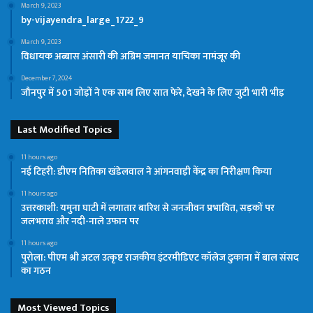
March 9, 2023
by-vijayendra_large_1722_9
March 9, 2023
विधायक अब्‍बास अंसारी की अग्रिम जमानत याचिका नामंजूर की
December 7, 2024
जौनपुर में 501 जोड़ों ने एक साथ लिए सात फेरे, देखने के लिए जुटी भारी भीड़
Last Modified Topics
11 hours ago
नई टिहरी: डीएम नितिका खंडेलवाल ने आंगनवाड़ी केंद्र का निरीक्षण किया
11 hours ago
उत्तरकाशी: यमुना घाटी में लगातार बारिश से जनजीवन प्रभावित, सड़कों पर
जलभराव और नदी-नाले उफान पर
11 hours ago
पुरोला: पीएम श्री अटल उत्कृष्ट राजकीय इंटरमीडिएट कॉलेज ढुकाना में बाल संसद
का गठन
Most Viewed Topics