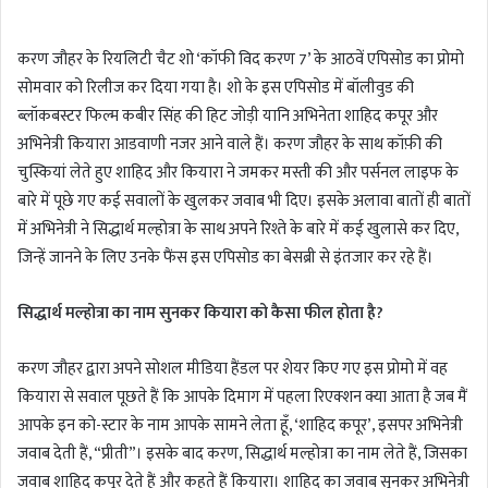
n
d
करण जौहर के रियलिटी चैट शो ‘कॉफी विद करण 7’ के आठवें एपिसोड का प्रोमो
a
सोमवार को रिलीज कर दिया गया है। शो के इस एपिसोड में बॉलीवुड की
n
ब्लॉकबस्टर फिल्म कबीर सिंह की हिट जोड़ी यानि अभिनेता शाहिद कपूर और
e
m
अभिनेत्री कियारा आडवाणी नजर आने वाले हैं। करण जौहर के साथ कॉफ़ी की
a
चुस्कियां लेते हुए शाहिद और कियारा ने जमकर मस्ती की और पर्सनल लाइफ के
i
बारे में पूछे गए कई सवालों के खुलकर जवाब भी दिए। इसके अलावा बातों ही बातों
l
में अभिनेत्री ने सिद्धार्थ मल्होत्रा के साथ अपने रिश्ते के बारे में कई खुलासे कर दिए,
जिन्हें जानने के लिए उनके फैंस इस एपिसोड का बेसब्री से इंतजार कर रहे हैं।
सिद्धार्थ मल्होत्रा का नाम सुनकर कियारा को कैसा फील होता है?
करण जौहर द्वारा अपने सोशल मीडिया हैंडल पर शेयर किए गए इस प्रोमो में वह
कियारा से सवाल पूछते हैं कि आपके दिमाग में पहला रिएक्शन क्या आता है जब मैं
आपके इन को-स्टार के नाम आपके सामने लेता हूँ, ‘शाहिद कपूर’, इसपर अभिनेत्री
जवाब देती हैं, “प्रीती”। इसके बाद करण, सिद्धार्थ मल्होत्रा का नाम लेते हैं, जिसका
जवाब शाहिद कपूर देते हैं और कहते हैं कियारा। शाहिद का जवाब सुनकर अभिनेत्री