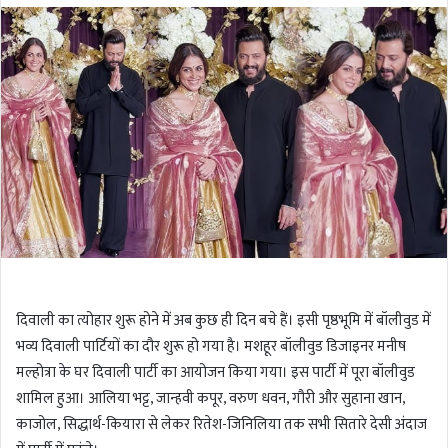
l
n
l
d
o
a
w
n
o
e
n
m
T
a
w
i
i
l
t
t
e
r
दिवाली का त्योहार शुरू होने में अब कुछ ही दिन बचे हैं। इसी पृष्ठभूमि में बॉलीवुड में
भव्य दिवाली पार्टियों का दौर शुरू हो गया है। मशहूर बॉलीवुड डिजाइनर मनीष
मल्होत्रा के घर दिवाली पार्टी का आयोजन किया गया। इस पार्टी में पूरा बॉलीवुड
शामिल हुआ। आलिया भट्ट, जान्हवी कपूर, वरुण धवन, गौरी और सुहाना खान,
काजोल, सिद्धार्थ-कियारा से लेकर रितेश-जिनिलिया तक सभी सितारे देसी अंदाज