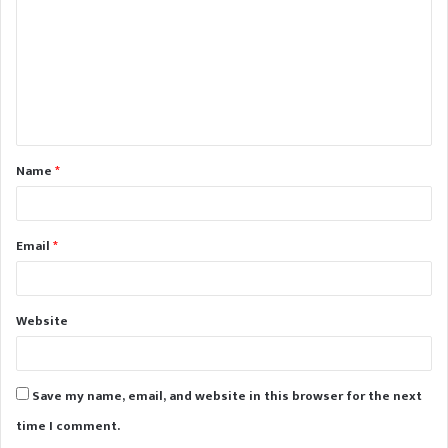
m
m
e
n
t
Name
*
*
Email
*
Website
Save my name, email, and website in this browser for the next
time I comment.