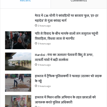
Recent
Comments
मेरठ में CM योगी ने कांवड़ियों पर बरसाए फूल, ‘हर-हर
महादेव’ से गूंजा कांवड़ मार्ग
2 hours ago
पति से विवाद के बीच मायके वालों संग ससुराल पहुंची
विवाहिता, विधवा सास से मारपीट
3 hours ago
Hardoi : गंगा का जलस्तर चेतावनी बिंदु से ऊपर,
तटवर्ती गांवों में बढ़ी सतर्कता
3 hours ago
हाथरस में ट्रैफिक पुलिसकर्मी ने फावड़ा उठाकर भरे सड़क
के गड्ढे
3 hours ago
हाथरस में मिशन शक्ति अभियान के तहत छात्राओं को
जागरूक करते पुलिस अधिकारी