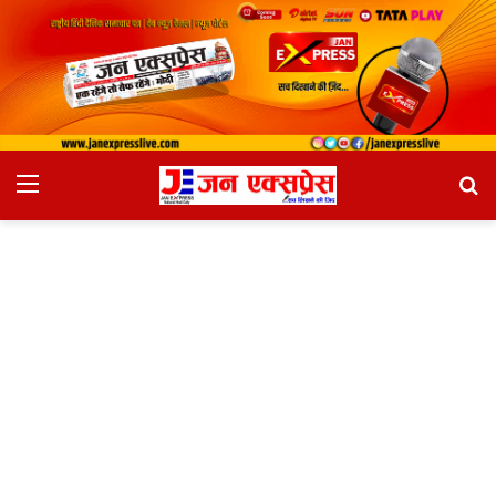
Menu
Se
fo