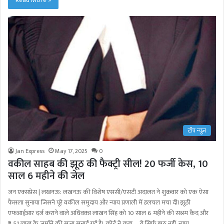
टॉप न्यूज़
Jan Express
May 17, 2025
0
वकील साहब की झूठ की फैक्ट्री सील! 20 फर्जी केस, 10
साल 6 महीने की जेल
जन एक्सप्रेस | लखनऊ: लखनऊ की विशेष एससी/एसटी अदालत ने शुक्रवार को एक ऐसा
फैसला सुनाया जिसने पूरे वकील समुदाय और न्याय प्रणाली में हलचल मचा दी।झूठी
एफआईआर दर्ज कराने वाले अधिवक्ता लाखन सिंह को 10 साल 6 महीने की सश्रम कैद और
₹2.51 लाख के जुर्माने की सजा सुनाई गई है। कोर्ट ने कहा— ये सिर्फ झूठ नहीं, न्याय…