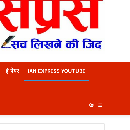
ई-पेपर
JAN EXPRESS YOUTUBE
Log
Sidebar
In