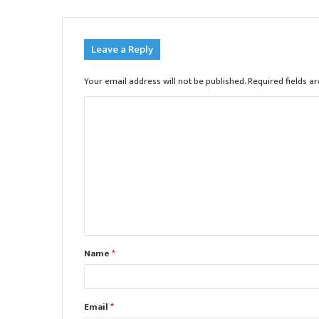
Leave a Reply
Your email address will not be published.
Required fields 
C
o
m
m
e
n
t
Name
*
*
Email
*