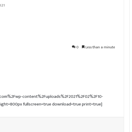
021
0
Less than a minute
ive.com%2Fwp-content%2Fuploads%2F2021%2F02%2F10-
ight=800px fullscreen=true download=true print=true]