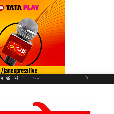
r
uTube
Instagram
Log
Random
Sidebar
Search
In
Article
for