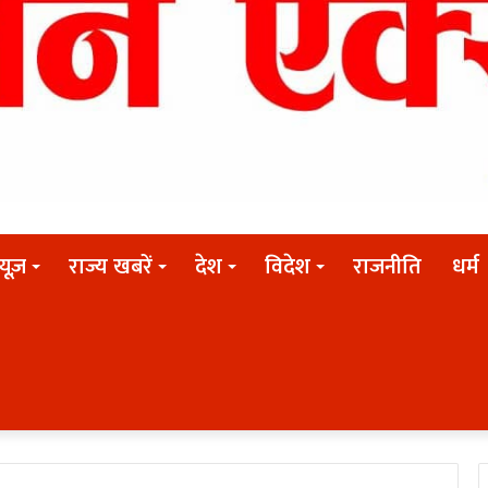
न्यूज़
राज्य खबरें
देश
विदेश
राजनीति
धर्म