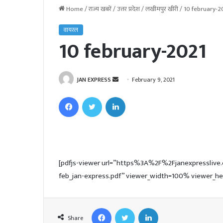
Home
/
राज्य खबरें
/
उत्तर प्रदेश
/
लखीमपुर खीरी
/
10 february-2
वायरल
10 february-2021
JAN EXPRESS
S
February 9, 2021
e
Facebook
Twitter
LinkedIn
n
d
a
n
e
[pdfjs-viewer url=”https%3A%2F%2Fjanexpressl
m
feb_jan-express.pdf” viewer_width=100% viewer_he
a
i
l
Facebook
Twitter
LinkedIn
Share