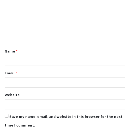
o
m
m
e
n
t
Name
*
*
Email
*
Website
Save my name, email, and website in this browser for the next
time I comment.