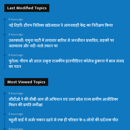
Last Modified Topics
8 hours ago
नई टिहरी: डीएम नितिका खंडेलवाल ने आंगनवाड़ी केंद्र का निरीक्षण किया
8 hours ago
उत्तरकाशी: यमुना घाटी में लगातार बारिश से जनजीवन प्रभावित, सड़कों पर
जलभराव और नदी-नाले उफान पर
8 hours ago
पुरोला: पीएम श्री अटल उत्कृष्ट राजकीय इंटरमीडिएट कॉलेज ढुकाना में बाल संसद
का गठन
Most Viewed Topics
8 hours ago
सीडीओ ने की वीबी-ग्राम जी अभियान एवं उत्तर प्रदेश राज्य ग्रामीण आजीविका
मिशन की प्रगति समीक्षा
8 hours ago
महुली वार्ड में जर्जर मकान ढहने से एक ही परिवार के 6 लोगों की दर्दनाक मौत
9 hours ago