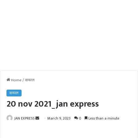
Home
/
वायरल
वायरल
20 nov 2021_jan express
JAN EXPRESS
S
March 9, 2023
0
Less than a minute
e
n