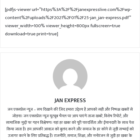
d
[pdfjs-viewer url=”https%3A%2F%2Fjanexpresslive.com%2Fwp-
a
content%2Fuploads%2F2021%2F01%2F25-jan_jan-express.pdf”
n
viewer_width=100% viewer_height=800px fullscreen=true
e
m
download=true print=true]
a
i
l
JAN EXPRESS
जन एक्सप्रेस न्यूज़ – सच दिखाने की ज़िद हमारा उद्देश्य है आपको सही और निष्पक्ष खबरों से
जोड़ना। जन एक्सप्रेस न्यूज़ यूट्यूब चैनल पर आप पाएंगे ताजा खबरें, विशेष रिपोर्ट, और
सामाजिक मुद्दों पर गहन विश्लेषण। यहां हर खबर को पूरी पारदर्शिता और ईमानदारी के साथ पेश
किया जाता है। हम आपकी आवाज़ को बुलंद करने और समाज के हर कोने से जुड़ी सच्चाई को
उजागर करने के लिए प्रतिबद्ध हैं। राजनीति, समाज, शिक्षा, और मनोरंजन से जुड़ी हर खबर के