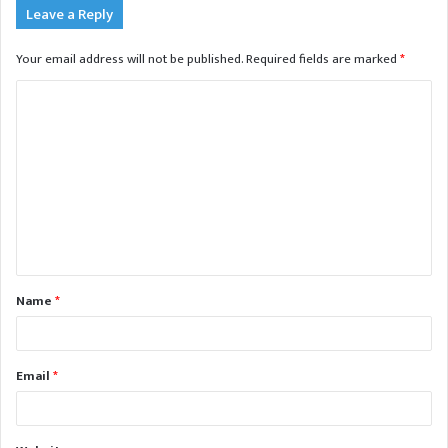
Leave a Reply
Your email address will not be published.
Required fields are marked
*
C
o
m
m
e
n
t
Name
*
*
Email
*