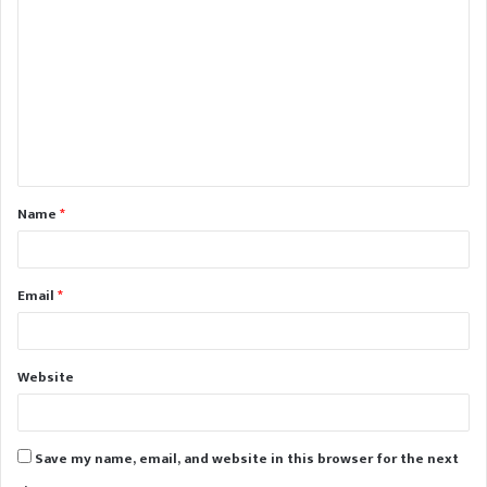
o
m
m
e
n
t
Name
*
*
Email
*
Website
Save my name, email, and website in this browser for the next