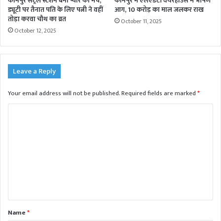
कानपुर सेंट्रल स्टेशन बना प्यार का मंच,
कानपुर में एलएंडटी वेयरहाउस में भीषण
ड्यूटी पर तैनात पति के लिए पत्नी ने वहीं
आग, 10 करोड़ का माल जलकर राख
तोड़ा करवा चौथ का व्रत
October 11, 2025
October 12, 2025
Leave a Reply
Your email address will not be published.
Required fields are marked
*
C
o
m
m
e
n
t
Name
*
*