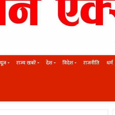
न्यूज़
राज्य खबरें
देश
विदेश
राजनीति
धर्म