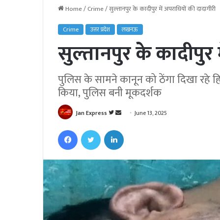
Home
/
Crime
/
सुल्तानपुर के कादीपुर में अपराधियों की दादागीरी
Crime
उत्तर प्रदेश
लखनऊ
सुल्तानपुर के कादीपुर
पुलिस के सामने कानून को ठेंगा दिखा रहे ह
किया, पुलिस बनी मूकदर्शक
Jan Express
F
S
June 13, 2025
o
e
Facebook
Twitter
LinkedIn
l
n
l
d
o
a
w
n
o
e
n
m
T
a
w
i