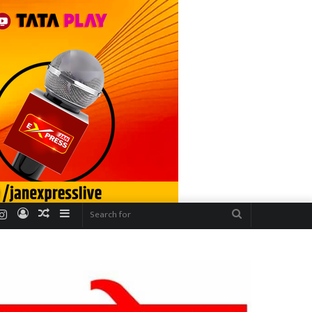
r
uTube
Instagram
Log
Random
Sidebar
Search
In
Article
for