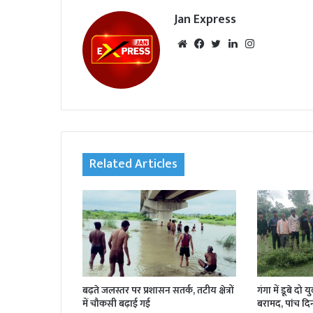
Jan Express
We
Fac
Twi
Lin
Inst
bsi
eb
tte
ked
agr
te
oo
r
In
am
k
Related Articles
बढ़ते जलस्तर पर प्रशासन सतर्क, तटीय क्षेत्रों
गंगा में डूबे दो
में चौकसी बढ़ाई गई
बरामद, पांच दि