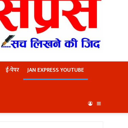
ई-पेपर
JAN EXPRESS YOUTUBE
Log
Sidebar
In