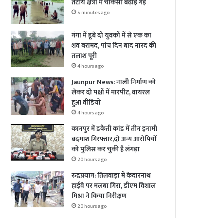
तटीय क्षेत्रों में चौकसी बढ़ाई गई
5 minutes ago
गंगा में डूबे दो युवकों में से एक का
शव बरामद, पांच दिन बाद नारद की
तलाश पूरी
4 hours ago
Jaunpur News: नाली निर्माण को
लेकर दो पक्षों में मारपीट, वायरल
हुआ वीडियो
4 hours ago
कानपुर में डकैती कांड में तीन इनामी
बदमाश गिरफ्तार,दो अन्य आरोपियों
को पुलिस कर चुकी है लंगड़ा
20 hours ago
रुद्रप्रयाग: तिलवाड़ा में केदारनाथ
हाईवे पर मलबा गिरा, डीएम विशाल
मिश्रा ने किया निरीक्षण
20 hours ago