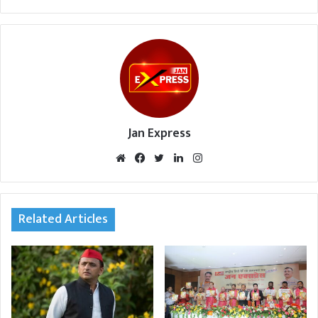
Jan Express
We
Fac
Twi
Lin
Inst
bsi
eb
tte
ked
agr
te
oo
r
In
am
k
Related Articles