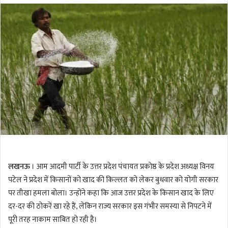
l
n
l
d
o
a
w
n
o
e
n
m
T
a
w
i
i
l
t
t
e
r
लखनऊ
। आम आदमी पार्टी के उत्तर प्रदेश पंचायत प्रकोष्ठ के प्रदेश अध्यक्ष विनय
पटेल ने प्रदेश में किसानों को खाद की किल्लत को लेकर बुधवार को योगी सरकार
पर तीखा हमला बोला। उन्होंने कहा कि आज उत्तर प्रदेश के किसान खाद के लिए
दर-दर की ठोकरें खा रहे हैं, लेकिन राज्य सरकार इस गंभीर समस्या से निपटने में
पूरी तरह नाकाम साबित हो रही है।