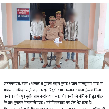
o
e
l
n
l
d
o
a
w
n
o
e
n
m
T
a
w
i
i
l
t
t
e
r
जन एक्सप्रेस/बस्ती :
थानाध्यक्ष मुंडेरवा अतुल कुमार अंजान की नेतृत्व में चोरी के
मामले में अभियुक्त मुकेश कुमार पुत्र त्रियुगी ग्राम मोहनाखोर थाना मुंडेरवा जिला
बस्ती व प्रदीप पुत्र सुग्रीव ग्राम कठोर थाना लालगंज बस्ती को चोरी के विद्युत मोटर
के साथ कुरियर के पास से मजह 6 घंटे में गिरफ्तार का जेल भेज दिया है।