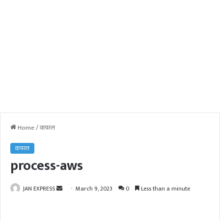
Home
/
वायरल
वायरल
process-aws
JAN EXPRESS
S
March 9, 2023
0
Less than a minute
e
n