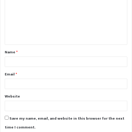
o
m
m
e
n
t
Name
*
*
Email
*
Website
Save my name, email, and website in this browser for the next
time I comment.