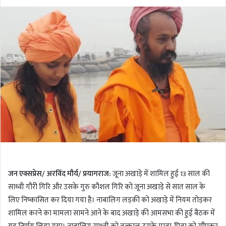
o
e
l
n
l
d
o
a
w
n
o
e
n
m
T
a
w
i
i
l
t
t
e
r
जन एक्सप्रेस/ अरविंद मौर्य/ प्रयागराज:
जूना अखाड़े में शामिल हुई 13 साल की
साध्वी गौरी गिरि और उसके गुरु कौशल गिरि को जूना अखाड़े से सात साल के
लिए निष्कासित कर दिया गया है। नाबालिग लड़की को अखाड़े में नियम तोड़कर
शामिल करने का मामला सामने आने के बाद अखाड़े की आमसभा की हुई बैठक में