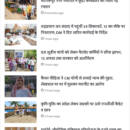
मानिकपुर नगर पंचायत में कूड़ा कलेक्शन को मिली नई
रफ्तार
6 minutes ago
रुद्रप्रयाग जन संवाद में पहुंचीं 39 शिकायतें, 15 का मौके पर
निस्तारण; DM ने दिए त्वरित कार्रवाई के निर्देश
1 hour ago
दस सूत्रीय मांगों को लेकर पैरावेट कर्मियों ने सौंपा ज्ञापन,
15 अगस्त तक सरकार को अल्टीमेटम
1 hour ago
कैंसर पीड़िता ने CM योगी से लगाई न्याय की गुहार,
लेखपाल पर घर में घुसकर मारपीट का आरोप
2 hours ago
कृमि मुक्ति का संदेश लेकर सड़कों पर उतरे एनसीसी कैडेट
व छात्र
2 hours ago
हरदोई: औद्योगिक गलियारा परियोजना के दूसरे चरण का