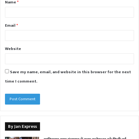
Name
*
*
Email
*
Website
Save my name, email, and website in this browser for the next
time I comment.
By Jan Express