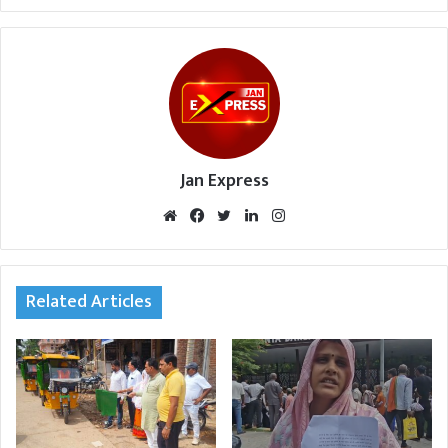
Jan Express
We
Fac
Twi
Lin
Inst
bsi
eb
tte
ked
agr
te
oo
r
In
am
k
Related Articles