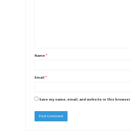
o
m
m
e
n
t
Name
*
*
Email
*
Save my name, email, and website in this browser