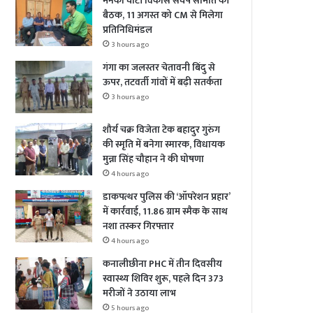
मेनका घाटी विकास संघर्ष समिति की
बैठक, 11 अगस्त को CM से मिलेगा
प्रतिनिधिमंडल
3 hours ago
गंगा का जलस्तर चेतावनी बिंदु से
ऊपर, तटवर्ती गांवों में बढ़ी सतर्कता
3 hours ago
शौर्य चक्र विजेता टेक बहादुर गुरुंग
की स्मृति में बनेगा स्मारक, विधायक
मुन्ना सिंह चौहान ने की घोषणा
4 hours ago
डाकपत्थर पुलिस की ‘ऑपरेशन प्रहार’
में कार्रवाई, 11.86 ग्राम स्मैक के साथ
नशा तस्कर गिरफ्तार
4 hours ago
कनालीछीना PHC में तीन दिवसीय
स्वास्थ्य शिविर शुरू, पहले दिन 373
मरीजों ने उठाया लाभ
5 hours ago