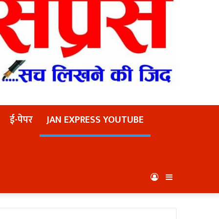
ई-पेपर
JAN EXPRESS YOUTUBE
Log
Sidebar
In