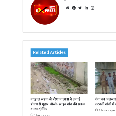
We
Fac
Twi
Lin
Inst
bsi
eb
tte
ked
agr
te
oo
r
In
am
k
Related Articles
बदहाल सड़क से परेशान छात्रा ने लगाई
गंगा का जलस्तर 
डीएम से गुहार, बोली- साहब गांव की सड़क
तटवर्ती गांवों मे
बनवा दीजिए
3 hours ago
3 hours ago