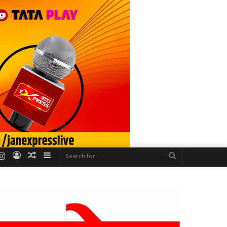
r
uTube
Instagram
Log
Random
Sidebar
Search
In
Article
for