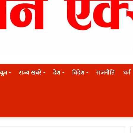
न्यूज़
राज्य खबरें
देश
विदेश
राजनीति
धर्म