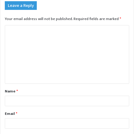
Leave a Reply
Your email address will not be published.
Required fields are marked
*
C
o
m
m
e
n
t
Name
*
*
Email
*