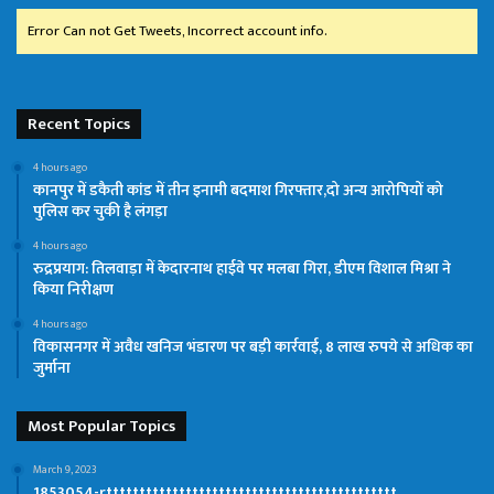
Error Can not Get Tweets, Incorrect account info.
Recent Topics
4 hours ago
कानपुर में डकैती कांड में तीन इनामी बदमाश गिरफ्तार,दो अन्य आरोपियों को
पुलिस कर चुकी है लंगड़ा
4 hours ago
रुद्रप्रयाग: तिलवाड़ा में केदारनाथ हाईवे पर मलबा गिरा, डीएम विशाल मिश्रा ने
किया निरीक्षण
4 hours ago
विकासनगर में अवैध खनिज भंडारण पर बड़ी कार्रवाई, 8 लाख रुपये से अधिक का
जुर्माना
Most Popular Topics
March 9, 2023
1853054-rtttttttttttttttttttttttttttttttttttttttttttt