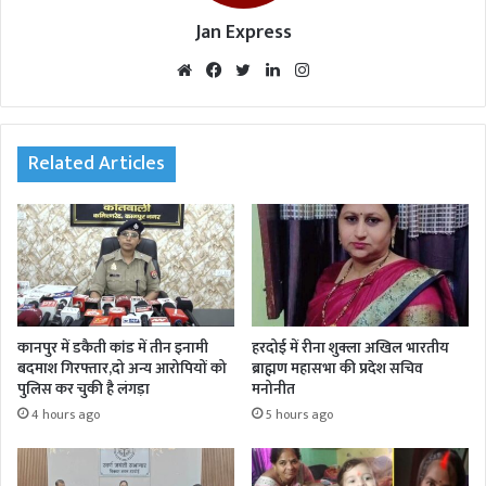
Jan Express
We
Fac
Twi
Lin
Inst
bsi
eb
tte
ked
agr
te
oo
r
In
am
k
Related Articles
कानपुर में डकैती कांड में तीन इनामी
हरदोई में रीना शुक्ला अखिल भारतीय
बदमाश गिरफ्तार,दो अन्य आरोपियों को
ब्राह्मण महासभा की प्रदेश सचिव
पुलिस कर चुकी है लंगड़ा
मनोनीत
4 hours ago
5 hours ago