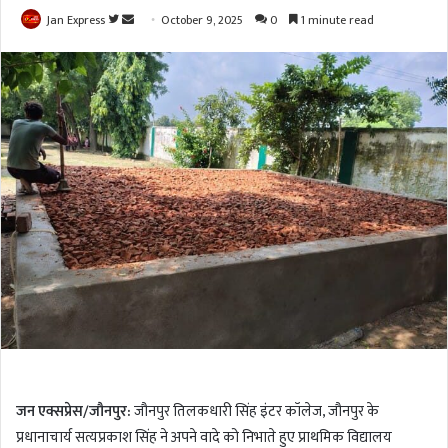
Jan Express
F
S
October 9, 2025
0
1 minute read
o
e
l
n
l
d
o
a
w
n
o
e
n
m
T
a
w
i
i
l
t
t
e
r
जन एक्सप्रेस/जौनपुर:
जौनपुर तिलकधारी सिंह इंटर कॉलेज, जौनपुर के
प्रधानाचार्य सत्यप्रकाश सिंह ने अपने वादे को निभाते हुए प्राथमिक विद्यालय