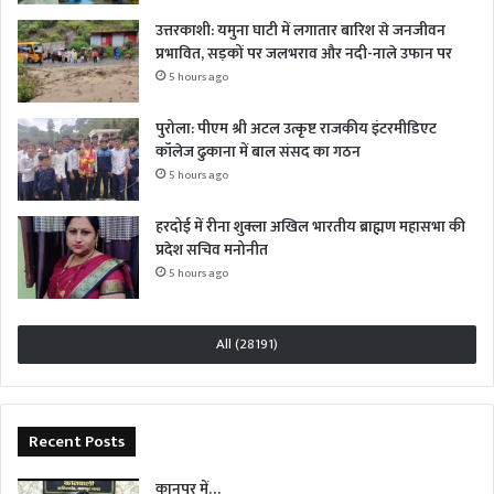
उत्तरकाशी: यमुना घाटी में लगातार बारिश से जनजीवन
प्रभावित, सड़कों पर जलभराव और नदी-नाले उफान पर
5 hours ago
पुरोला: पीएम श्री अटल उत्कृष्ट राजकीय इंटरमीडिएट
कॉलेज ढुकाना में बाल संसद का गठन
5 hours ago
हरदोई में रीना शुक्ला अखिल भारतीय ब्राह्मण महासभा की
प्रदेश सचिव मनोनीत
5 hours ago
All (28191)
Recent Posts
कानपुर में…