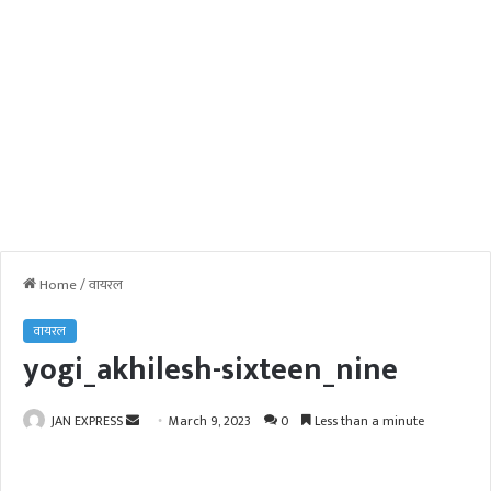
Home
/
वायरल
वायरल
yogi_akhilesh-sixteen_nine
JAN EXPRESS
S
March 9, 2023
0
Less than a minute
e
n