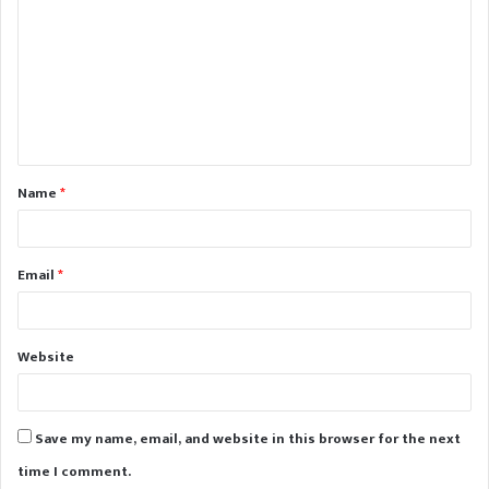
o
m
m
e
n
t
Name
*
*
Email
*
Website
Save my name, email, and website in this browser for the next
time I comment.