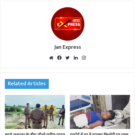
Jan Express
We
Fac
Twi
Lin
Inst
bsi
eb
tte
ked
agr
te
oo
r
In
am
k
Related Articles
बढ़ते जलस्तर के बीच सीओ प्रवीण यादव
हरदोई में घर में घुसकर किशोरी पर चाकू