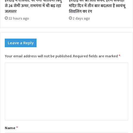
हरदोई में राजघाट पर गंगा चेतावनी बिंदु
हरदोई का श्री शिव संकट हरण सकाहा
से 24 सेमी ऊपर, रामगंगा में भी बढ़ रहा
मंदिर दिन में तीन बार बदलता है स्वयंभू
जलस्तर
शिवलिंग का रंग
22 hours ago
2 days ago
Leave a Reply
Your email address will not be published.
Required fields are marked
*
C
o
m
m
e
n
t
Name
*
*