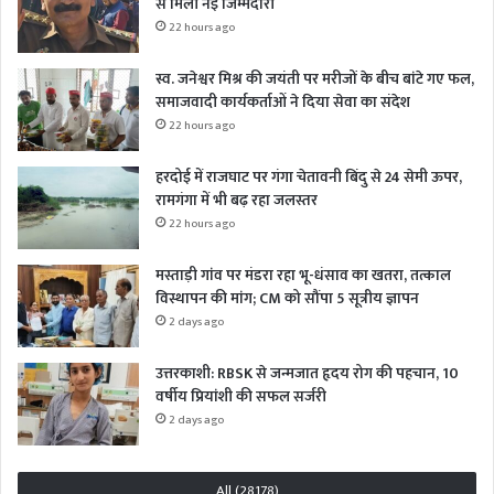
से मिली नई जिम्मेदारी
22 hours ago
स्व. जनेश्वर मिश्र की जयंती पर मरीजों के बीच बांटे गए फल,
समाजवादी कार्यकर्ताओं ने दिया सेवा का संदेश
22 hours ago
हरदोई में राजघाट पर गंगा चेतावनी बिंदु से 24 सेमी ऊपर,
रामगंगा में भी बढ़ रहा जलस्तर
22 hours ago
मस्ताड़ी गांव पर मंडरा रहा भू-धंसाव का खतरा, तत्काल
विस्थापन की मांग; CM को सौंपा 5 सूत्रीय ज्ञापन
2 days ago
उत्तरकाशी: RBSK से जन्मजात हृदय रोग की पहचान, 10
वर्षीय प्रियांशी की सफल सर्जरी
2 days ago
All (28178)