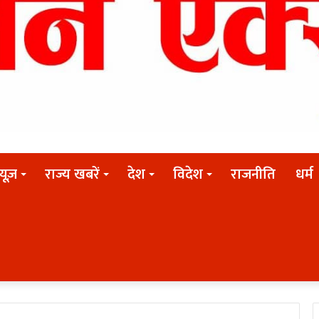
न्यूज़
राज्य खबरें
देश
विदेश
राजनीति
धर्म