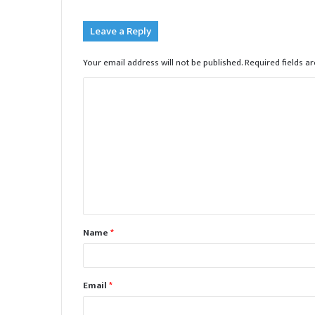
Leave a Reply
Your email address will not be published.
Required fields 
C
o
m
m
e
n
t
Name
*
*
Email
*