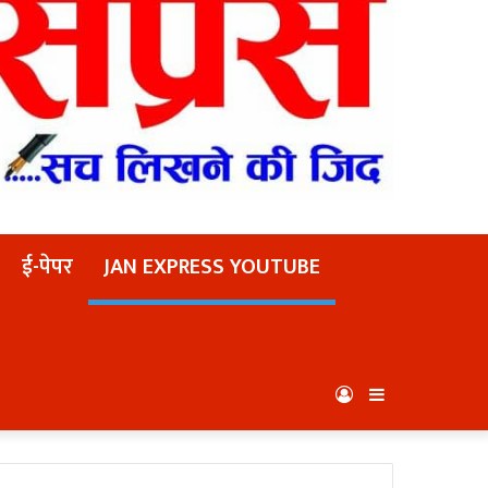
ई-पेपर
JAN EXPRESS YOUTUBE
Log
Sidebar
In