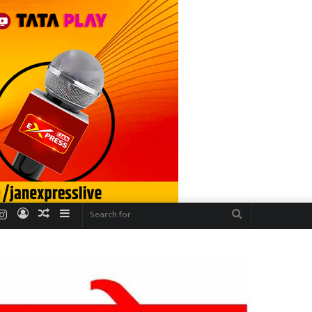
r
uTube
Instagram
Log
Random
Sidebar
Search
In
Article
for