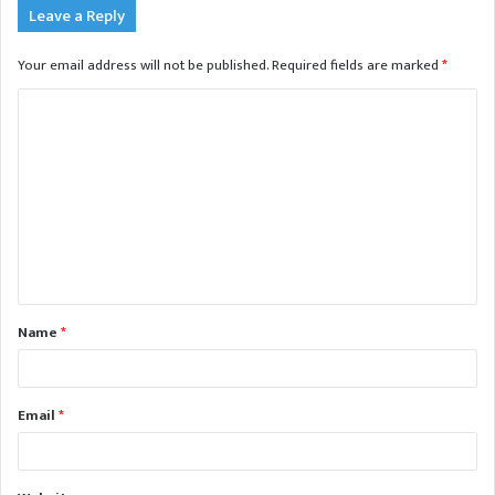
Leave a Reply
Your email address will not be published.
Required fields are marked
*
C
o
m
m
e
n
t
Name
*
*
Email
*