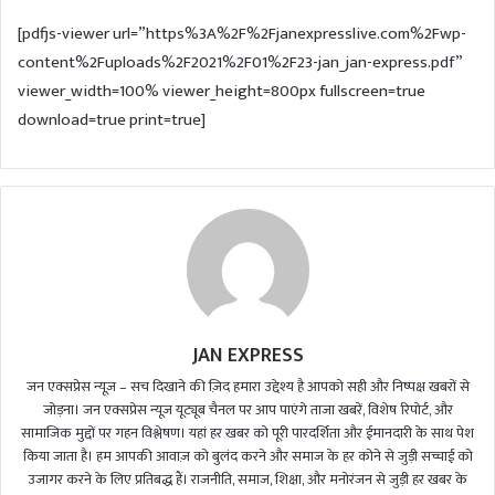
d
[pdfjs-viewer url=”https%3A%2F%2Fjanexpresslive.com%2Fwp-
a
content%2Fuploads%2F2021%2F01%2F23-jan_jan-express.pdf”
n
viewer_width=100% viewer_height=800px fullscreen=true
e
m
download=true print=true]
a
i
l
JAN EXPRESS
जन एक्सप्रेस न्यूज़ – सच दिखाने की ज़िद हमारा उद्देश्य है आपको सही और निष्पक्ष खबरों से
जोड़ना। जन एक्सप्रेस न्यूज़ यूट्यूब चैनल पर आप पाएंगे ताजा खबरें, विशेष रिपोर्ट, और
सामाजिक मुद्दों पर गहन विश्लेषण। यहां हर खबर को पूरी पारदर्शिता और ईमानदारी के साथ पेश
किया जाता है। हम आपकी आवाज़ को बुलंद करने और समाज के हर कोने से जुड़ी सच्चाई को
उजागर करने के लिए प्रतिबद्ध हैं। राजनीति, समाज, शिक्षा, और मनोरंजन से जुड़ी हर खबर के