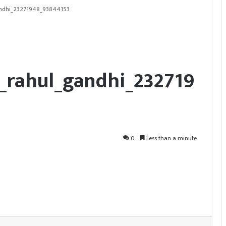
ndhi_23271948_93844153
_rahul_gandhi_232719
0
Less than a minute