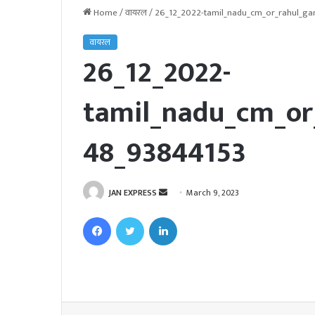
Home
/
वायरल
/
26_12_2022-tamil_nadu_cm_or_rahul_ga
वायरल
26_12_2022-
tamil_nadu_cm_or
48_93844153
JAN EXPRESS
S
March 9, 2023
e
Facebook
Twitter
LinkedIn
n
d
a
n
e
m