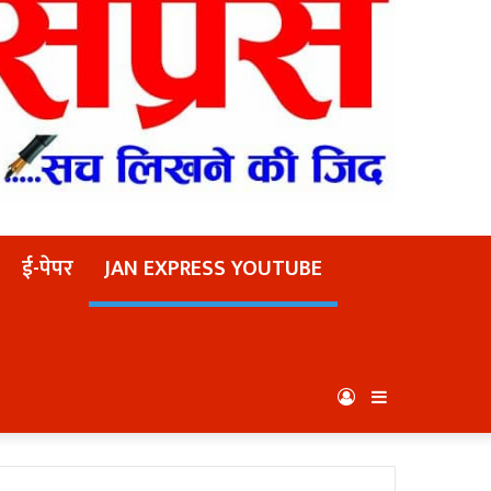
ई-पेपर
JAN EXPRESS YOUTUBE
Log
Sidebar
In