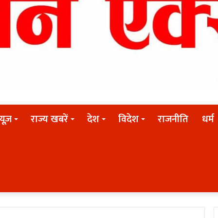
न्यूज़
राज्य खबरें
देश
विदेश
राजनीति
धर्म