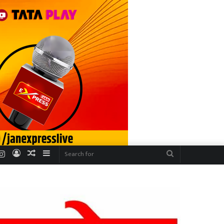
r
uTube
Instagram
Log
Random
Sidebar
Search
In
Article
for