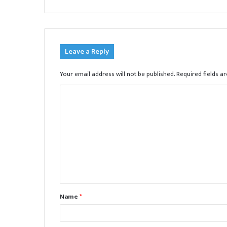
Leave a Reply
Your email address will not be published.
Required fields 
C
o
m
m
e
n
t
Name
*
*